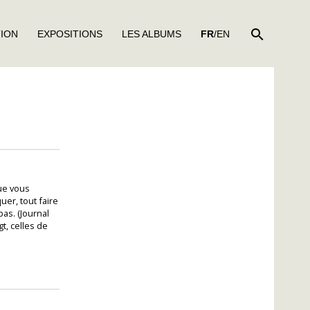
RECHER
TION
EXPOSITIONS
LES ALBUMS
FR
/EN
ue vous
uer, tout faire
as. (Journal
t, celles de