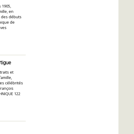
 1905,
ille, en
s des débuts
hique de
uves
rtigue
raits et
amille,
es célébrités
François
CHNIQUE 122