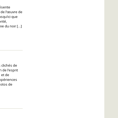
résente
 de l’œuvre de
usqu’ici que
rité,
ie du noir […]
 clichés de
 de l’esprit
s et de
Expériences
hotos de