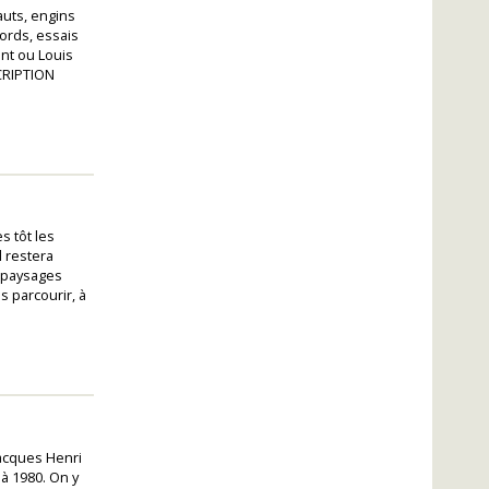
auts, engins
cords, essais
nt ou Louis
SCRIPTION
s tôt les
l restera
x paysages
s parcourir, à
acques Henri
 à 1980. On y