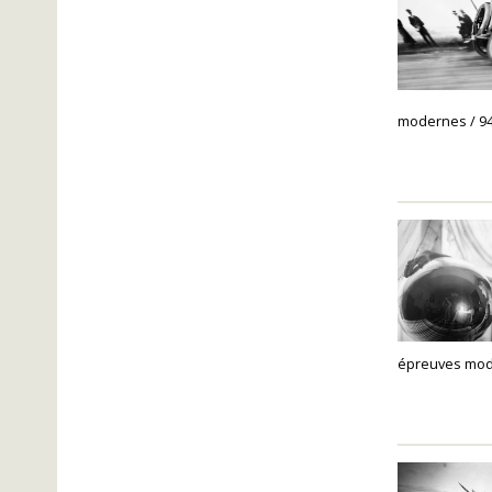
modernes / 94 
épreuves mode