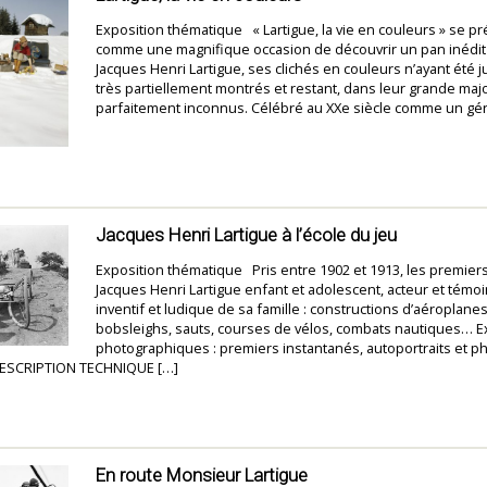
Exposition thématique « Lartigue, la vie en couleurs » se p
comme une magnifique occasion de découvrir un pan inédit
Jacques Henri Lartigue, ses clichés en couleurs n’ayant été j
très partiellement montrés et restant, dans leur grande majo
parfaitement inconnus. Célébré au XXe siècle comme un gén
Jacques Henri Lartigue à l’école du jeu
Exposition thématique Pris entre 1902 et 1913, les premiers
Jacques Henri Lartigue enfant et adolescent, acteur et témoin
inventif et ludique de sa famille : constructions d’aéroplane
bobsleighs, sauts, courses de vélos, combats nautiques… 
photographiques : premiers instantanés, autoportraits et p
SCRIPTION TECHNIQUE […]
En route Monsieur Lartigue