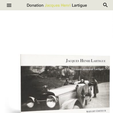
R
Donation
Menu
Aller
Jacques
au
Henri
contenu
Lartigue