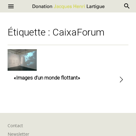
R
Donation
Menu
Aller
Jacques
au
Henri
contenu
Étiquette :
CaixaForum
Lartigue
«Images d’un monde flottant»
Contact
Newsletter