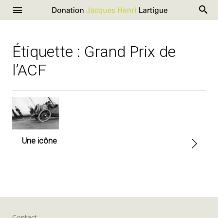
R
Donation
Menu
Aller
Jacques
au
Henri
contenu
Étiquette :
Grand Prix de
Lartigue
l’ACF
Une icône
Contact