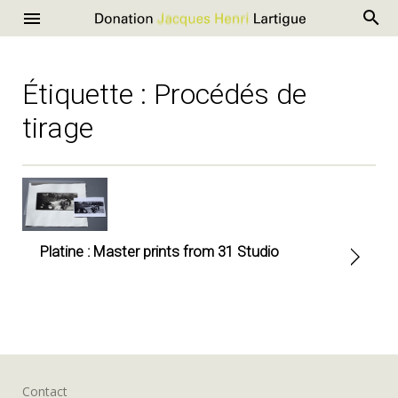
R
Donation
Menu
Aller
Jacques
au
Henri
contenu
Étiquette :
Procédés de
Lartigue
tirage
Platine : Master prints from 31 Studio
Contact