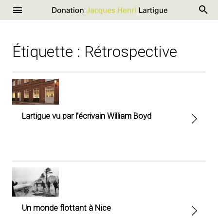
R
Donation
Menu
Aller
Jacques
au
Henri
contenu
Étiquette :
Rétrospective
Lartigue
Lartigue vu par l’écrivain William Boyd
Un monde flottant à Nice