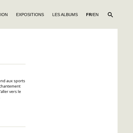
RECHER
TION
EXPOSITIONS
LES ALBUMS
FR
/EN
rend aux sports
enchantement
aller vers le
,