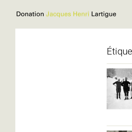
Donation
Jacques
Aller
Henri
au
Lartigue
contenu
Étique