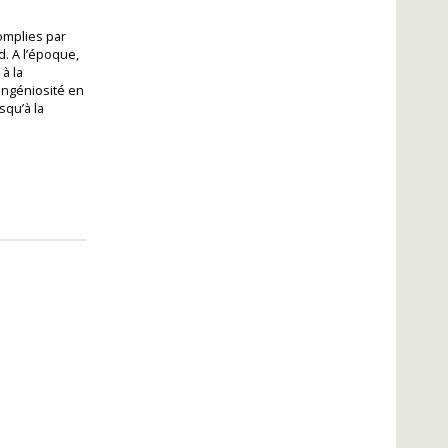
omplies par
d. A l’époque,
à la
ingéniosité en
qu’à la