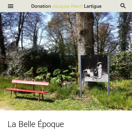
R
Donation
Menu
Aller
Jacques
au
Henri
contenu
Lartigue
La Belle Époque