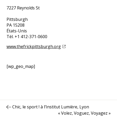
7227 Reynolds St
Pittsburgh
PA 15208
États-Unis
Tél. +1 412-371-0600
www.thefrickpittsburgh.org
[wp_geo_map]
Navigation
Publication
Chic, le sport ! à l’Institut Lumière, Lyon
de
précédente :
Publication
« Volez, Voguez, Voyagez »