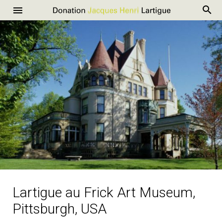
R
Donation
Menu
Aller
Jacques
au
Henri
contenu
Lartigue
Lartigue au Frick Art Museum,
Pittsburgh, USA