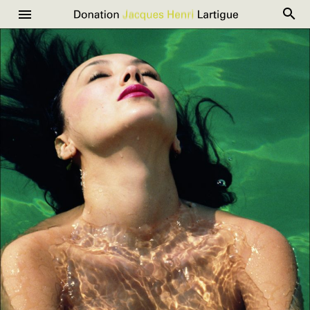
R
Donation
Menu
Aller
Jacques
au
Henri
contenu
Lartigue