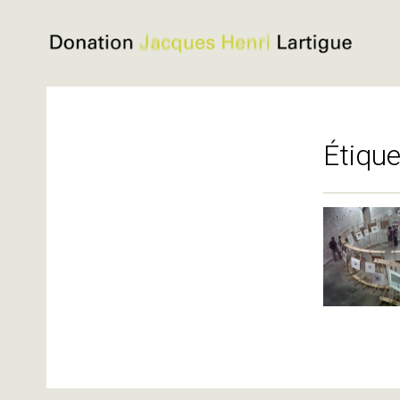
Donation
Jacques
Aller
Henri
au
Lartigue
contenu
Étique