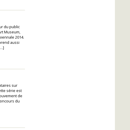
ur du public
 Art Museum,
biennale 2014.
prend aussi
[…]
taires sur
tte série est
mouvement de
 concours du