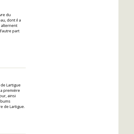
uvre du
au, dont il a
 alternent
d’autre part
 de Lartigue
la première
ur, ainsi
albums
e de Lartigue.