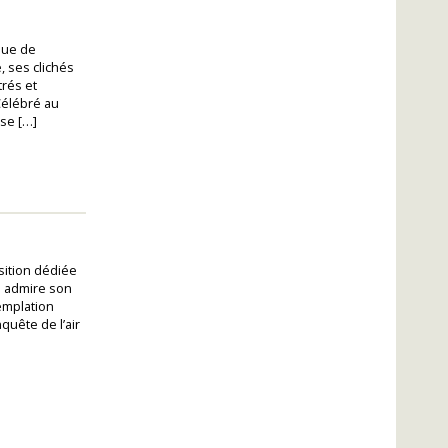
que de
, ses clichés
trés et
Célébré au
 se […]
sition dédiée
On admire son
emplation
nquête de l’air