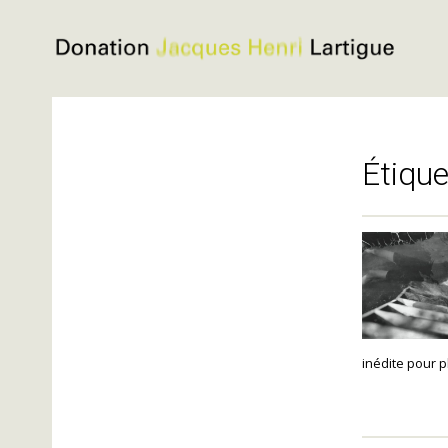
Donation
Jacques
Aller
Henri
au
Lartigue
contenu
Étique
inédite pour p