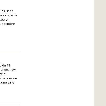
ques Henri
ouleur, et la
sée et
u 28 octobre
nd du 18
 monde, new
nce du
mble près de
 une salle