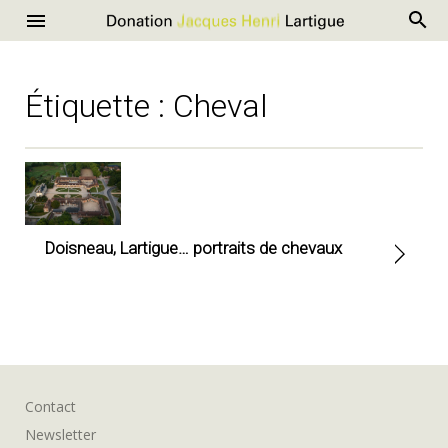
R
Donation
Menu
Aller
Jacques
au
Henri
contenu
Étiquette :
Cheval
Lartigue
Doisneau, Lartigue… portraits de chevaux
Contact
Newsletter