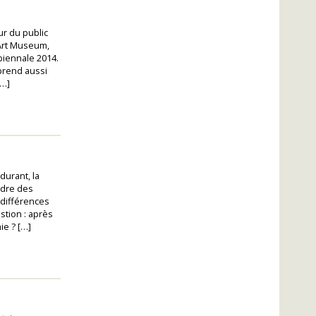
ur du public
 Art Museum,
biennale 2014.
prend aussi
[…]
durant, la
ndre des
 différences
stion : après
ie ? […]