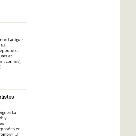
enri Lartigue
 au
’époque et
bums et
nt confiés),
]
rtistes
vignon La
mbly
les
 exposées en
wombly […]