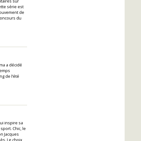
taires sur
tte série est
mouvement de
 concours du
ama a décidé
 temps
ng de l’été
i inspire sa
sport. Chic, le
ion Jacques
ès. Le choix