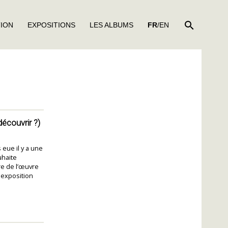
RECHER
TION
EXPOSITIONS
LES ALBUMS
FR
/EN
découvrir ?)
eue il y a une
uhaite
re de l’œuvre
e exposition