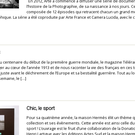
En 2012, Arte a commencé à diffuser une série de documen
l’histoire de la Photographie, de sa naissance à nos jours. Ce
composée de 12 épisodes qui retracent chacun un grand 
phique. La série a été coproduite par Arte France et Camera Lucida, avec le
3
du centenaire du début de la première guerre mondiale, le magazine Télér
er au cœur de l’année 1913 et de nous raconter la vie des français en ces
 juste avant le déchirement de l’Europe et sa bestialité guerrière. Tout au lo
semaine, le […]
Chic, le sport
Pour sa quatrième année, la maison Hermès élit un thème qu
collection et ses évènements. Cette année est ainsi celle du 
sport ! L’ouvrage est le fruit d’une collaboration de la Donat
Henri Lartigue avec les éditions Actes Sud et la maison Herm