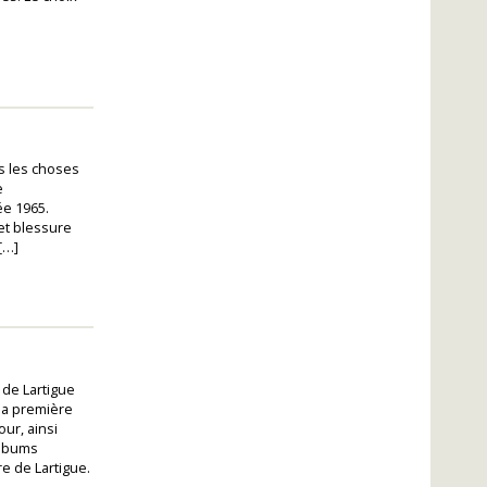
es les choses
e
ée 1965.
et blessure
[…]
 de Lartigue
la première
ur, ainsi
albums
e de Lartigue.