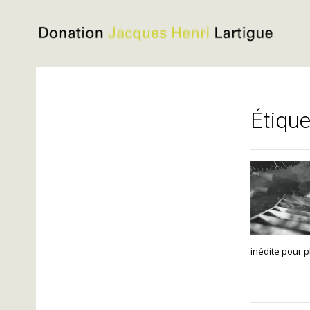
Donation
Jacques
Aller
Henri
au
Lartigue
contenu
Étique
inédite pour p