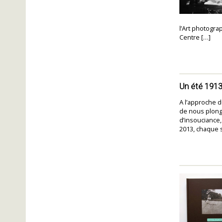
l’Art photogra
Centre […]
Un été 191
A l’approche 
de nous plong
d’insouciance,
2013, chaque 