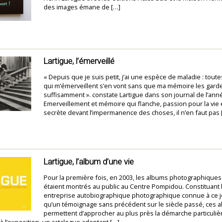
des images émane de […]
Lartigue, l’émerveillé
« Depuis que je suis petit, j’ai une espèce de maladie : tout
qui m’émerveillent s’en vont sans que ma mémoire les gard
suffisamment ». constate Lartigue dans son journal de l’ann
Emerveillement et mémoire qui flanche, passion pour la vie 
secrète devant l’impermanence des choses, il n’en faut pas 
Lartigue, l’album d’une vie
Pour la première fois, en 2003, les albums photographiques
étaient montrés au public au Centre Pompidou. Constituant 
entreprise autobiographique photographique connue à ce jo
qu’un témoignage sans précédent sur le siècle passé, ces 
permettent d’approcher au plus près la démarche particulièr
à l’exposition, un catalogue adoptant […]