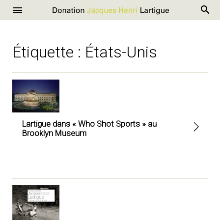
R
Donation
Menu
Aller
Jacques
au
Henri
contenu
Étiquette :
États-Unis
Lartigue
Lartigue dans « Who Shot Sports » au
Brooklyn Museum