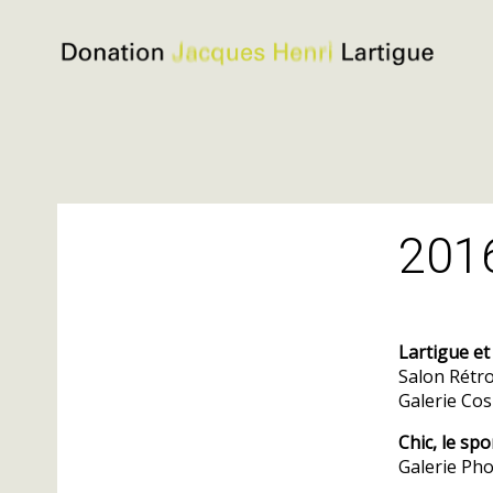
Donation
Jacques
Henri
Lartigue
Skip
to
201
content
Lartigue et
Salon Rétro
Galerie Cos
Chic, le spo
Galerie Pho