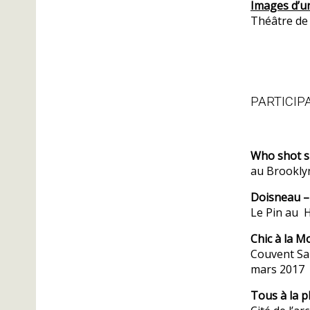
Images d’u
Théâtre de 
PARTICIP
Who shot sp
au Brooklyn
Doisneau – 
Le Pin au H
Chic à la 
Couvent Sai
mars 2017
Tous à la p