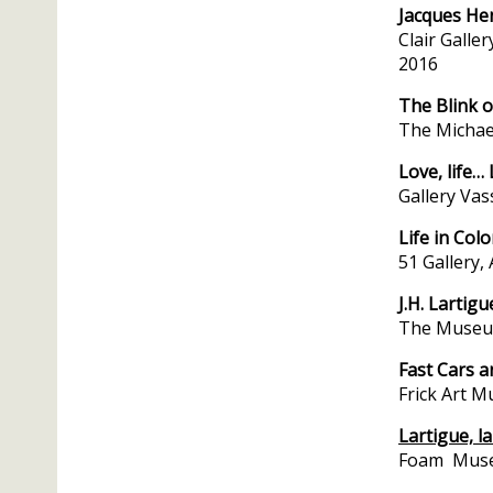
Jacques Hen
Clair Galle
2016
The Blink o
The Michael
Love, life
Gallery Vas
Life in Colo
51 Gallery, 
J.H. Lartig
The Museum
Fast Cars a
Frick Art M
Lartigue, l
Foam Museu