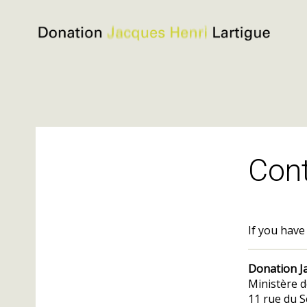
Donation
Jacques
Henri
Lartigue
Skip
to
Con
content
If you have
Donation J
Ministère d
11 rue du S