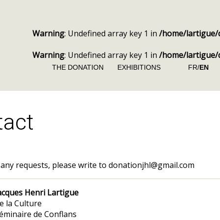
Warning
: Undefined array key 1 in
/home/lartigue/
Warning
: Undefined array key 1 in
/home/lartigue/
THE DONATION
EXHIBITIONS
FR/
EN
tact
 any requests, please write to donationjhl@gmail.com
acques Henri Lartigue
e la Culture
éminaire de Conflans