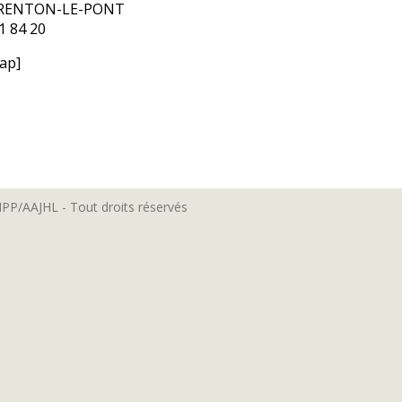
ARENTON-LE-PONT
01 84 20
ap]
MPP/AAJHL - Tout droits réservés